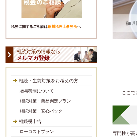
税務に関するご相談は
細川税理士事務所
へ
相続対策の情報なら
メルマガ登録
相続・生前対策をお考えの方
贈与税制について
ここで
相続対策・簡易判定プラン
相続対策・安心パック
相続税申告
ローコストプラン
専門性が高