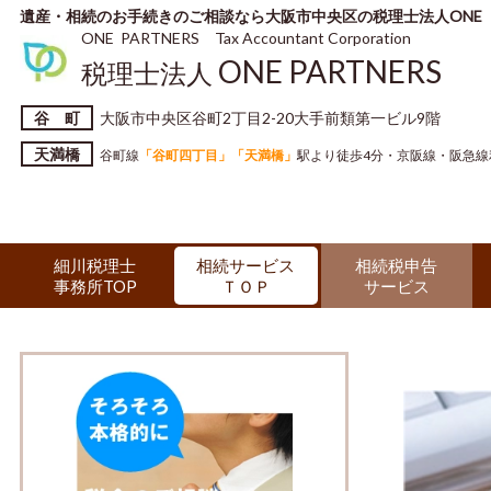
遺産・相続のお手続きのご相談なら大阪市中央区の税理士法人ONE 
ONE PARTNERS Tax Accountant Corporation
ONE PARTNERS
税理士法人
谷 町
大阪市中央区谷町2丁目2-20大手前類第一ビル9階
天満橋
谷町線
「谷町四丁目」「天満橋」
駅より徒歩4分・京阪線・阪急線
細川税理士
相続税申告
相続サービス
事務所TOP
サービス
ＴＯＰ