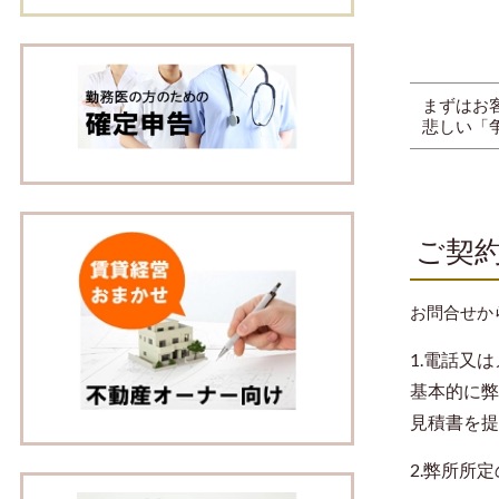
まずはお
悲しい「
ご契
お問合せか
1.電話又
基本的に弊
見積書を提
2.弊所所